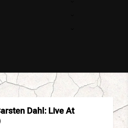
rsten Dahl: Live At
)