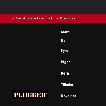
Svensk familievirksomhed
Egen import
Start
Ny
Fyre
Piger
Børn
Tilbehør
Novelties