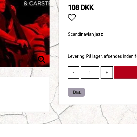
108 DKK
Add to list of favori
Scandinavian jazz
Levering:
På lager, afsendes inden 
-
+
DEL