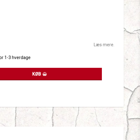
tes
Læs mere.
for 1-3 hverdage
KØB