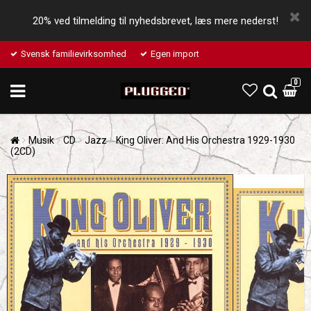
20% ved tilmelding til nyhedsbrevet, læs mere nederst!
Svensk familievirksomhed
Egen import
0
Musik
CD
Jazz
King Oliver: And His Orchestra 1929-1930
(2CD)