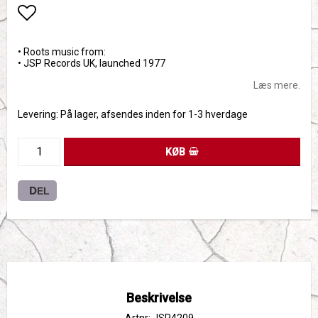
Add to list of favorites
• Roots music from:
• JSP Records UK, launched 1977
Læs mere.
Levering:
På lager, afsendes inden for 1-3 hverdage
KØB
DEL
Beskrivelse
Artnr: JSP4209