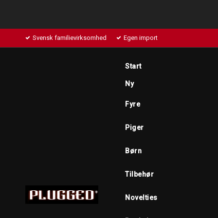
Svensk familievirksomhed
Egen import
Start
Ny
Fyre
Piger
Børn
Tilbehør
Novelties