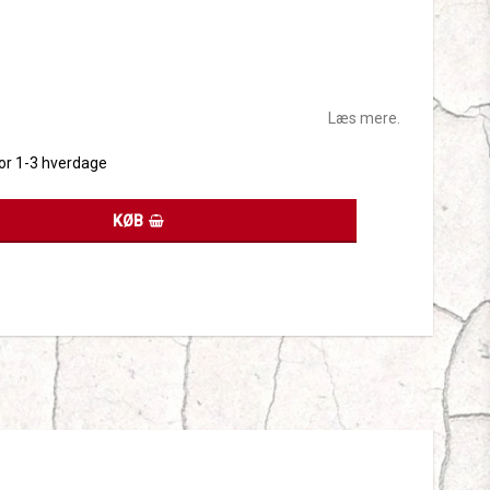
tes
Læs mere.
for 1-3 hverdage
KØB