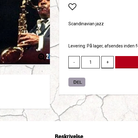
Add to list of favori
Scandinavian jazz
Levering:
På lager, afsendes inden 
-
+
DEL
Beskrivelse