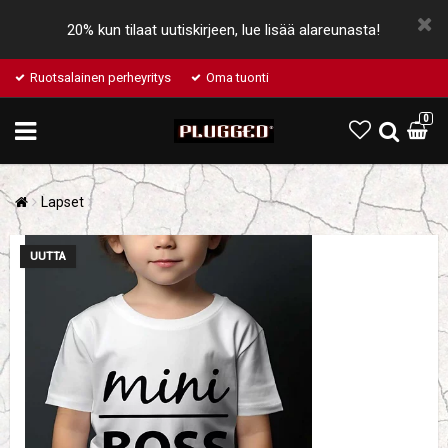
20% kun tilaat uutiskirjeen, lue lisää alareunasta!
Ruotsalainen perheyritys
Oma tuonti
0
Lapset
UUTTA