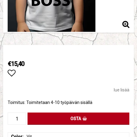
€15,40
Add to list of favorites
lue lisää
Toimitus:
Toimitetaan 4-10 työpäivän sisällä
OSTA
Color
Vit