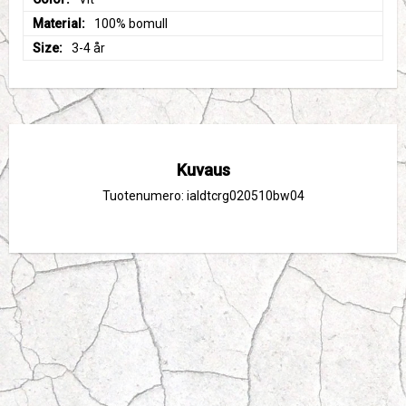
Material
100% bomull
Size
3-4 år
Kuvaus
Tuotenumero: ialdtcrg020510bw04