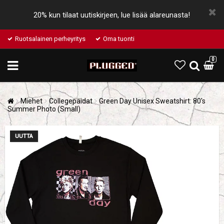
20% kun tilaat uutiskirjeen, lue lisää alareunasta!
Ruotsalainen perheyritys
Oma tuonti
0
Miehet
Collegepaidat
Green Day Unisex Sweatshirt: 80's
Summer Photo (Small)
UUTTA