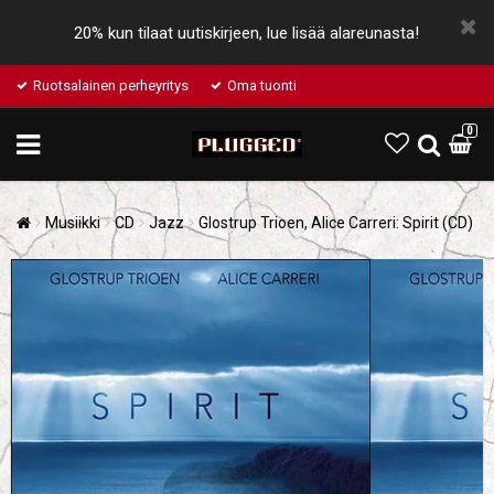
20% kun tilaat uutiskirjeen, lue lisää alareunasta!
Ruotsalainen perheyritys
Oma tuonti
0
Musiikki
CD
Jazz
Glostrup Trioen, Alice Carreri: Spirit (CD)