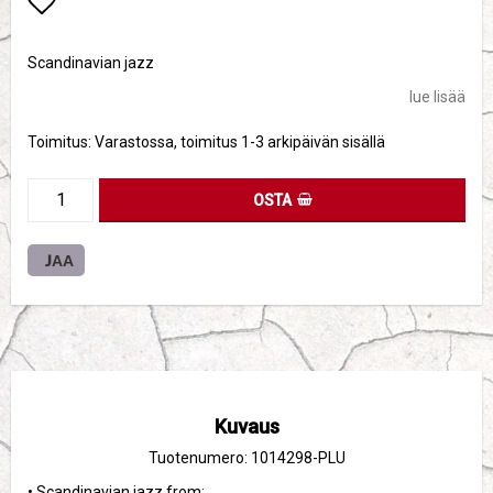
Add to list of favorites
Scandinavian jazz
lue lisää
Toimitus:
Varastossa, toimitus 1-3 arkipäivän sisällä
OSTA
JAA
Kuvaus
Tuotenumero: 1014298-PLU
• Scandinavian jazz from:
