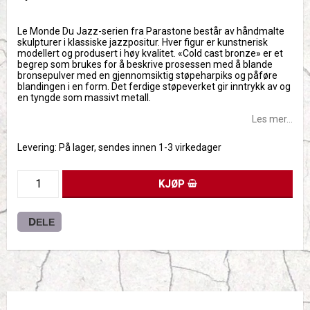
Add to list of favorites
Le Monde Du Jazz-serien fra Parastone består av håndmalte
skulpturer i klassiske jazzpositur. Hver figur er kunstnerisk
modellert og produsert i høy kvalitet. «Cold cast bronze» er et
begrep som brukes for å beskrive prosessen med å blande
bronsepulver med en gjennomsiktig støpeharpiks og påføre
blandingen i en form. Det ferdige støpeverket gir inntrykk av og
en tyngde som massivt metall.
Les mer...
Levering:
På lager, sendes innen 1-3 virkedager
KJØP
DELE