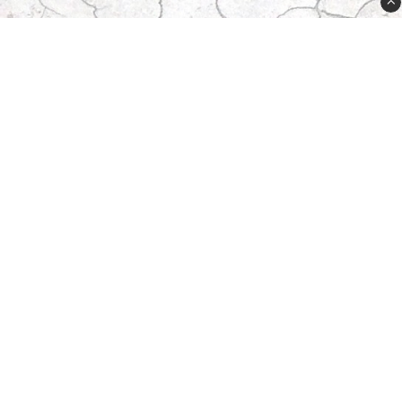
Plugged Sweden AB
Lövdalsv. 21A
132 41 Saltsjö-Boo
order@plugged.se
08-31 91 15
556625-8611