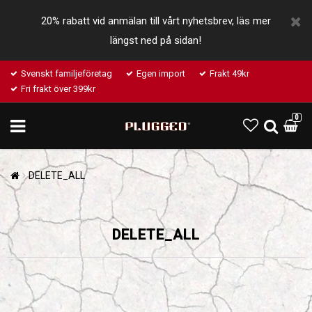
20% rabatt vid anmälan till vårt nyhetsbrev, läs mer
längst ned på sidan!
Svenskt familjeföretag
Egen import
Frakt 49kr
Fri frakt över 399kr
0
DELETE_ALL
DELETE_ALL