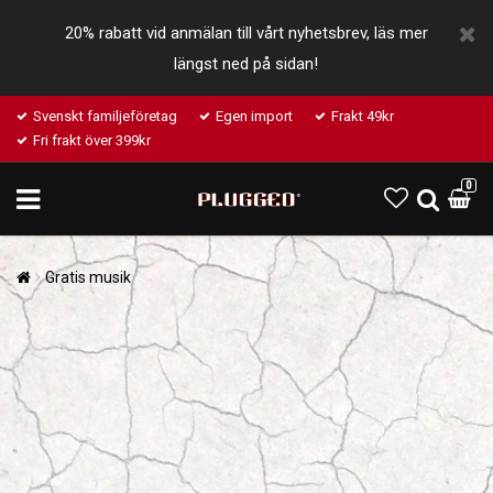
20% rabatt vid anmälan till vårt nyhetsbrev, läs mer
längst ned på sidan!
Svenskt familjeföretag
Egen import
Frakt 49kr
Fri frakt över 399kr
0
Gratis musik