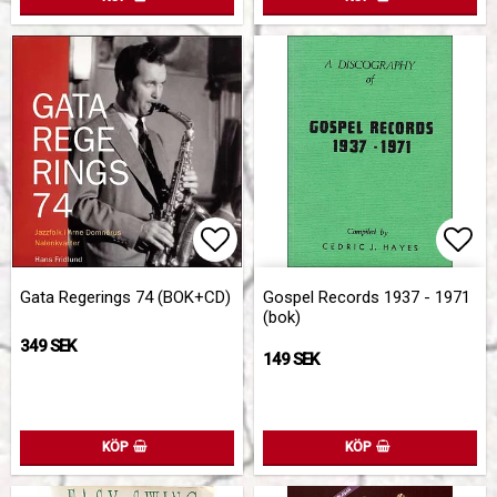
Lägg till i favoritlistan
Lägg
Gata Regerings 74 (BOK+CD)
Gospel Records 1937 - 1971
(bok)
349 SEK
149 SEK
KÖP
KÖP