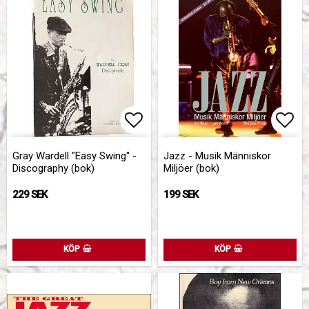
Lägg till i favoritlistan
Lägg
Gray Wardell "Easy Swing" -
Jazz - Musik Människor
Discography (bok)
Miljöer (bok)
229 SEK
199 SEK
KÖP
KÖP