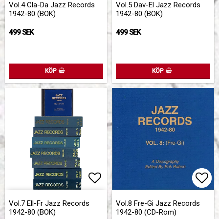
Vol.4 Cla-Da Jazz Records
Vol.5 Dav-El Jazz Records
1942-80 (BOK)
1942-80 (BOK)
499 SEK
499 SEK
KÖP
KÖP
Lägg till i favoritlistan
Lägg
Lägg
Vol.7 Ell-Fr Jazz Records
Vol.8 Fre-Gi Jazz Records
1942-80 (BOK)
1942-80 (CD-Rom)