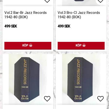
Lägg till i favoritlistan
Lägg till i favoritlistan
Lägg
Lägg
Vol.2 Bar-Br Jazz Records
Vol.3 Bro-Cl Jazz Records
1942-80 (BOK)
1942-80 (BOK)
499 SEK
499 SEK
KÖP
KÖP
Lägg till i favoritlistan
Lägg till i favoritlistan
Lägg
Lägg