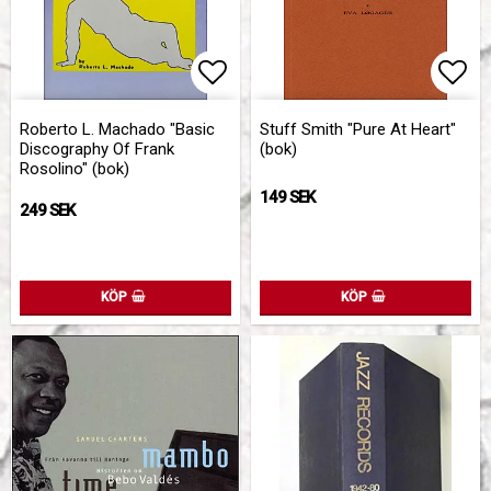
Lägg till i favoritlistan
Lägg
Roberto L. Machado "Basic
Stuff Smith "Pure At Heart"
Discography Of Frank
(bok)
Rosolino" (bok)
149 SEK
249 SEK
KÖP
KÖP