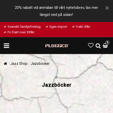
20% rabatt vid anmälan till vårt nyhetsbrev, läs mer
längst ned på sidan!
Svenskt familjeföretag
Egen import
Frakt 49kr
Fri frakt över 399kr
0
Jazz Shop
Jazzböcker
Jazzböcker