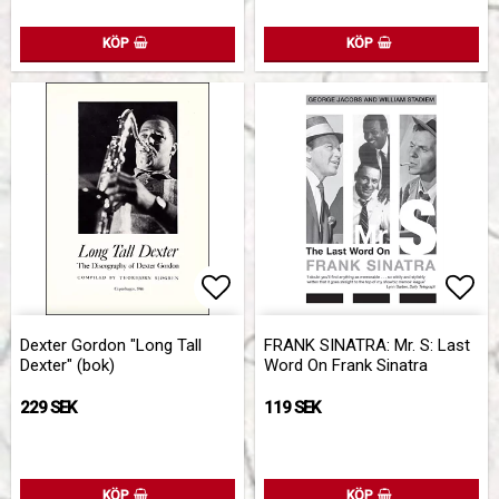
KÖP
KÖP
Lägg till i favoritlistan
Lägg
Dexter Gordon "Long Tall
FRANK SINATRA: Mr. S: Last
Dexter" (bok)
Word On Frank Sinatra
229 SEK
119 SEK
KÖP
KÖP