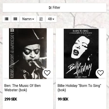
Filter
Namn
48
Lägg till i favoritlistan
Lägg
Ben: The Music Of Ben
Billie Holiday "Born To Sing"
Webster (bok)
(bok)
299 SEK
99 SEK