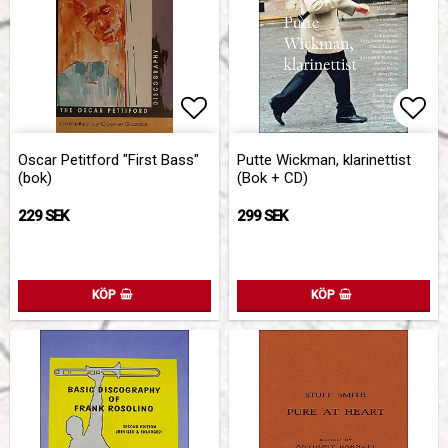
Lägg till i favoritlistan
Lägg
Oscar Petitford "First Bass"
Putte Wickman, klarinettist
(bok)
(Bok + CD)
229 SEK
299 SEK
KÖP
KÖP