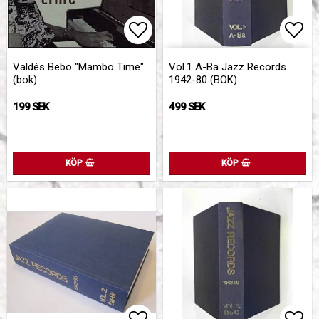
Lägg till i favoritlistan
Lägg
Lägg
Valdés Bebo "Mambo Time"
Vol.1 A-Ba Jazz Records
(bok)
1942-80 (BOK)
199 SEK
499 SEK
KÖP
KÖP