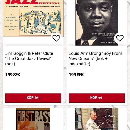
Lägg till i favoritlistan
Lägg
Jim Goggin & Peter Clute
Louis Armstrong "Boy From
"The Great Jazz Revival"
New Orleans" (bok +
(bok)
indexhäfte)
199 SEK
199 SEK
KÖP
KÖP