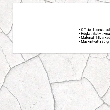
• Officiell licensier
• Högkvalitativ sweat
• Material: Tillverk
• Maskintvätt i 30 g