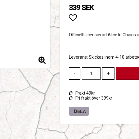
339 SEK
Lägg till i favoritlis
Officiellt licensierad Alice In Cha
Leverans:
Skickas inom 4-10 arbet
-
+
Frakt 49kr
Fri frakt över 399kr
DELA