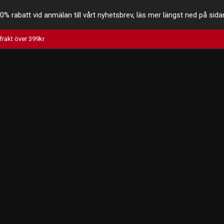
0% rabatt vid anmälan till vårt nyhetsbrev, läs mer längst ned på sida
 frakt över 399kr