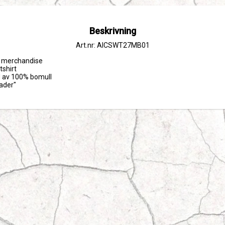
Beskrivning
Art.nr: AICSWT27MB01
ad merchandise

shirt

ad av 100% bomull

rader"