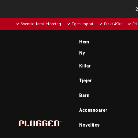
2
Svenskt familjeföretag
Egen import
Frakt 49kr
Fri
Hem
Ny
Killar
Tjejer
Barn
Accessoarer
Novelties