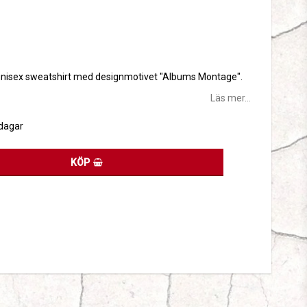
tan
ins unisex sweatshirt med designmotivet "Albums Montage".
Läs mer...
sdagar
KÖP