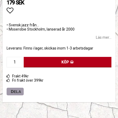
179 SEK
Lägg till i favoritlistan
• Svensk jazz från…
• Moserobie Stockholm, lanserad år 2000
Läs mer...
Leverans:
Finns i lager, skickas inom 1-3 arbetsdagar
KÖP
Frakt 49kr
Fri frakt över 399kr
DELA