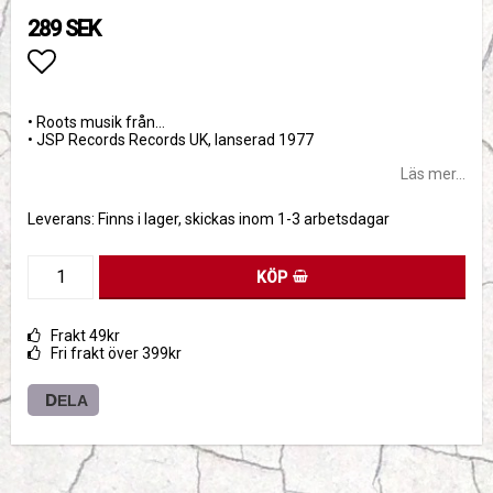
289 SEK
Lägg till i favoritlistan
• Roots musik från…
• JSP Records Records UK, lanserad 1977
Läs mer...
Leverans:
Finns i lager, skickas inom 1-3 arbetsdagar
KÖP
Frakt 49kr
Fri frakt över 399kr
DELA