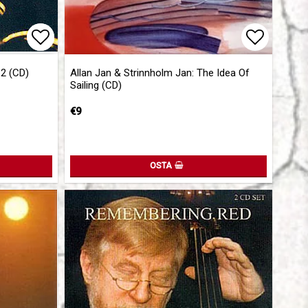
Add to list of favorites
Add to list of favorites
Add to l
 2 (CD)
Allan Jan & Strinnholm Jan: The Idea Of
Sailing (CD)
€9
OSTA