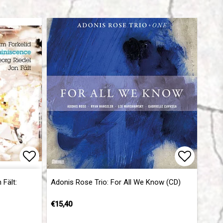
Add to list of favorites
Add to l
Fält:
Adonis Rose Trio: For All We Know (CD)
€15,40