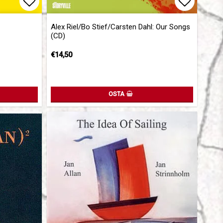
Add to list of favorites
Add to l
Alex Riel/Bo Stief/Carsten Dahl: Our Songs
(CD)
€14,50
OSTA