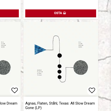
OSTA
Add to list of favorites
Add to l
 Slow Dream
Agnas, Flaten, Ståhl, Texas: All Slow Dream
Gone (LP)