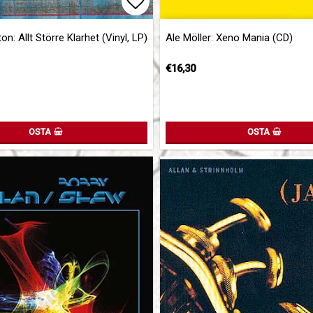
of favorites
Add to list of favorites
on: Allt Större Klarhet (Vinyl, LP)
Ale Möller: Xeno Mania (CD)
€16,30
OSTA
OSTA