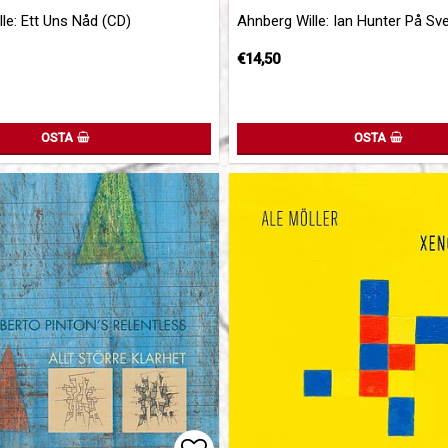
of favorites
of favorites
Add to list of favorites
Add to list of favorites
le: Ett Uns Nåd (CD)
Ahnberg Wille: Ian Hunter På Sv
€14,50
OSTA
OSTA