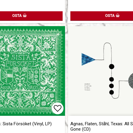
OSTA
OSTA
of favorites
Add to list of favorites
 Sista Försöket (Vinyl, LP)
Agnas, Flaten, Ståhl, Texas: All
Gone (CD)