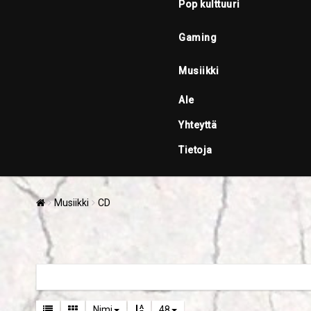
Pop kulttuuri
Gaming
Musiikki
Ale
Yhteyttä
Tietoja
Musiikki
CD
Nimi
48