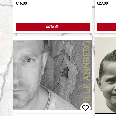
€16,30
€27,30
OSTA