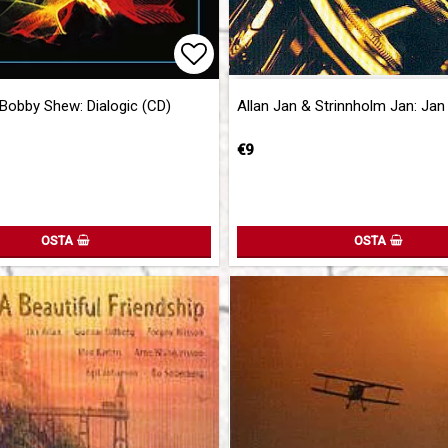
of favorites
Add to list of favorites
 Bobby Shew: Dialogic (CD)
Allan Jan & Strinnholm Jan: Jan
€9
OSTA
OSTA