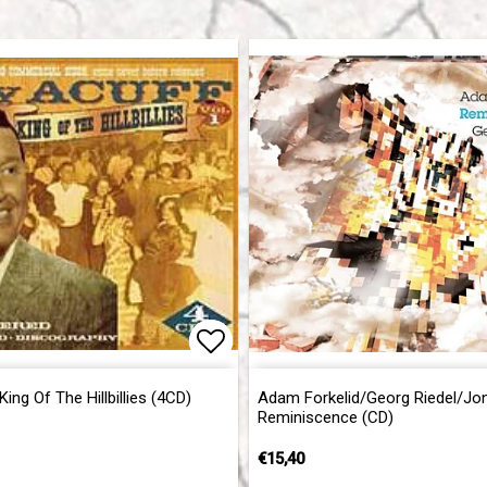
of favorites
Add to list of favorites
Add to list of favorites
ing Of The Hillbillies (4CD)
Adam Forkelid/Georg Riedel/Jon 
Reminiscence (CD)
€15,40