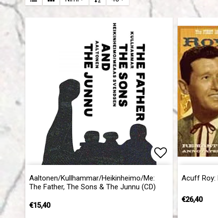
Add to list 
A­a­l­t­o­n­e­n­/­K­u­l­l­h­a­m­m­a­r­/­H­e­i­k­i­n­h­e­i­m­o­/­M­e­:
Acuff Roy: K
The Father, The Sons & The Junnu (CD)
€26,40
€15,40