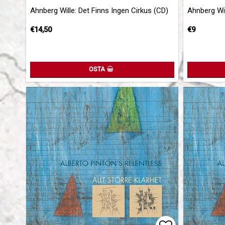
Add to list 
Add to list 
Ahnberg Wille: Det Finns Ingen Cirkus (CD)
Ahnberg Wil
€14,50
€9
OSTA