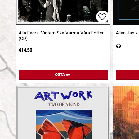
Add to list 
Alla Fagra: Vintern Ska Värma Våra Fötter
Allan Jan /
(CD)
€9
€14,50
OSTA