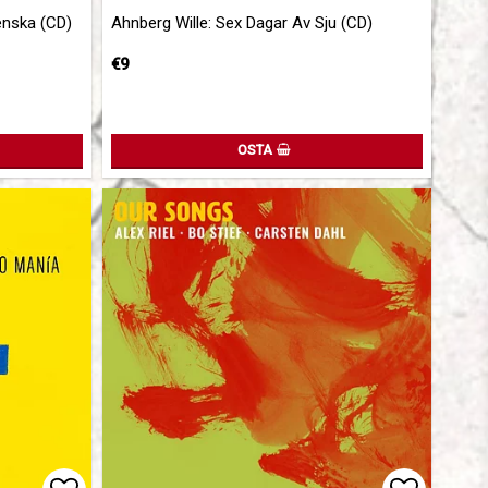
Add to list of favorites
Add to l
Add to l
enska (CD)
Ahnberg Wille: Sex Dagar Av Sju (CD)
€9
OSTA