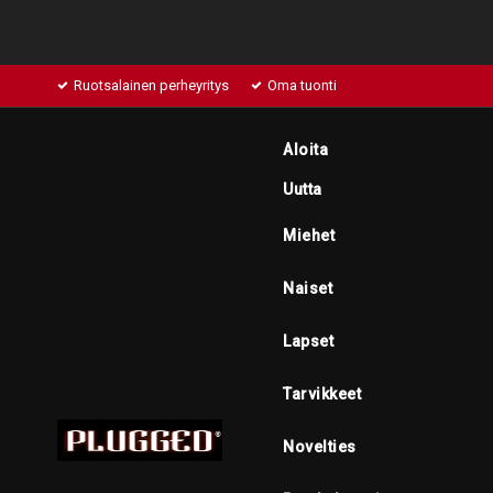
Ruotsalainen perheyritys
Oma tuonti
Aloita
Uutta
Miehet
Naiset
Lapset
Tarvikkeet
Novelties