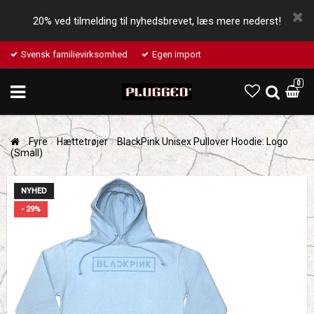
20% ved tilmelding til nyhedsbrevet, læs mere nederst!
Svensk familievirksomhed
Egen import
0
Fyre
Hættetrøjer
BlackPink Unisex Pullover Hoodie: Logo
(Small)
NYHED
- 29%