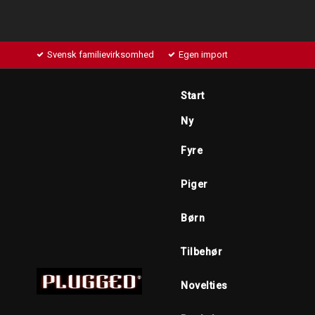
Svensk familievirksomhed
Egen import
Start
Ny
Fyre
Piger
Børn
Tilbehør
Novelties