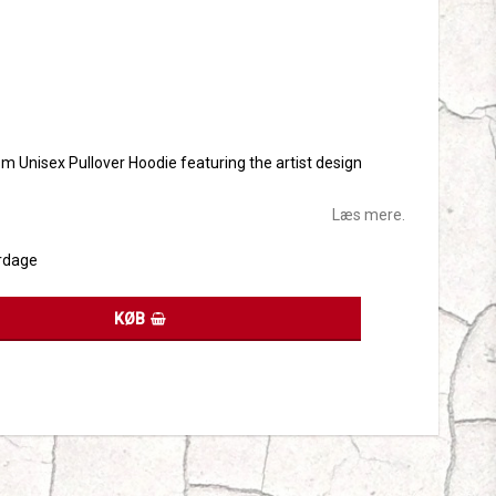
tes
sm Unisex Pullover Hoodie featuring the artist design
Læs mere.
rdage
KØB