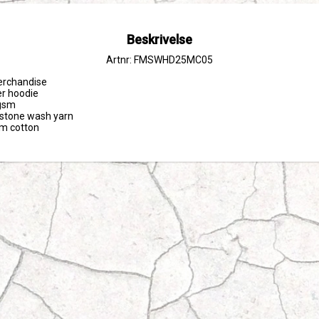
Beskrivelse
Artnr: FMSWHD25MC05
erchandise

er hoodie

sm 

tone wash yarn

om cotton