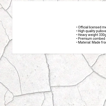
• Official licensed m
• High quality pullov
• Heavy weight 330g
• Premium combed s
• Material: Made fr