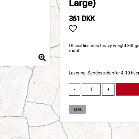
Large)
361 DKK
Add to list of favori
Official licensed heavy weight 330g
motif.
Levering:
Sendes indenfor 4-10 hve
-
+
DEL