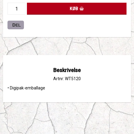
KØB
DEL
Beskrivelse
Artnr: WT5120
• 
Digipak-emballage