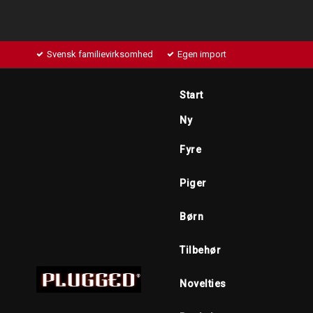
Svensk familievirksomhed
Egen import
Start
Ny
Fyre
Piger
Børn
Tilbehør
Novelties