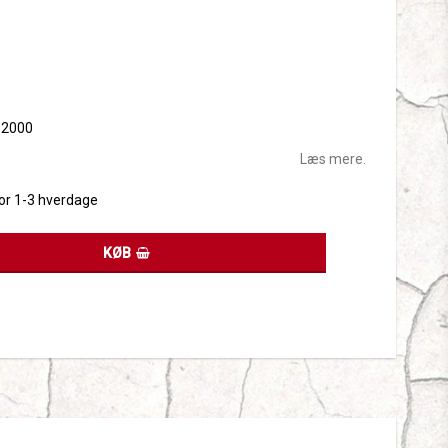
tes
 2000
Læs mere.
for 1-3 hverdage
KØB