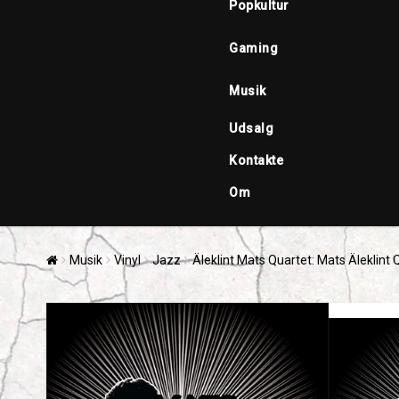
Popkultur
Gaming
Musik
Udsalg
Kontakte
Om
Musik
Vinyl
Jazz
Äleklint Mats Quartet: Mats Äleklint Q