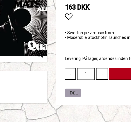
163 DKK
Add to list of favori
• Swedish jazz music from…
• Moserobie Stockholm, launched in
Levering:
På lager, afsendes inden 
-
+
DEL