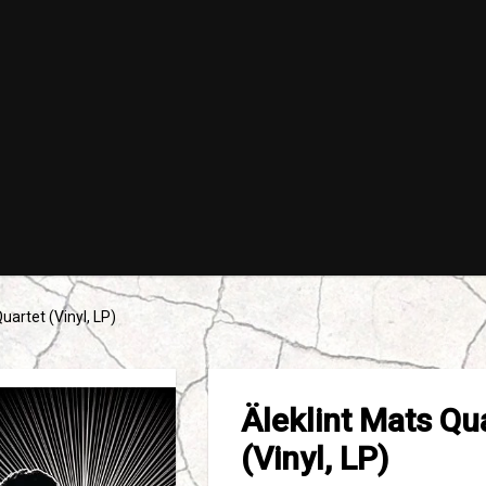
uartet (Vinyl, LP)
Äleklint Mats Qua
(Vinyl, LP)