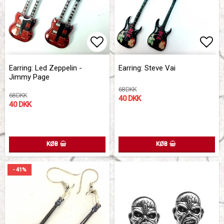
Add to list of favorites
Add 
Earring: Led Zeppelin -
Earring: Steve Vai
Jimmy Page
68 DKK
68 DKK
40 DKK
40 DKK
KØB
KØB
- 41%