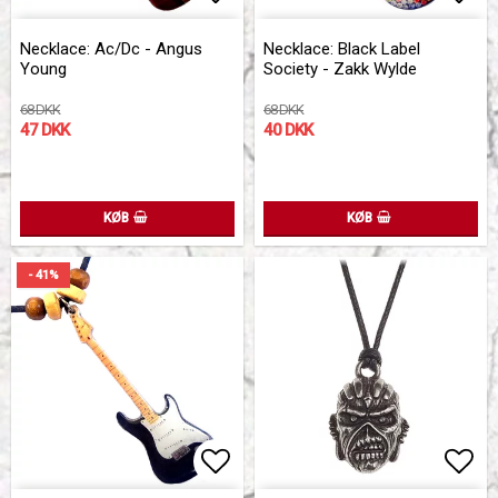
Add to list of favorites
Add 
Add 
Necklace: Ac/Dc - Angus
Necklace: Black Label
Young
Society - Zakk Wylde
68 DKK
68 DKK
47 DKK
40 DKK
KØB
KØB
- 41%