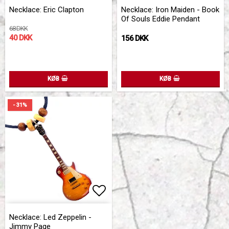
Add to list of favorites
Add 
Add 
Necklace: Eric Clapton
Necklace: Iron Maiden - Book
Of Souls Eddie Pendant
68 DKK
40 DKK
156 DKK
KØB
KØB
- 31%
Add to list of favorites
Necklace: Led Zeppelin -
Jimmy Page