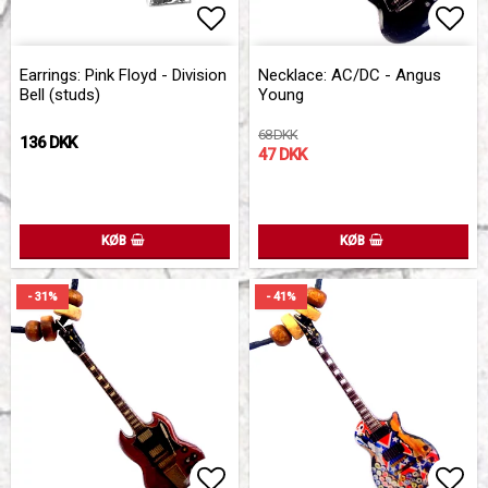
Add to list of favorites
Add to list of favorites
Add 
Earrings: Pink Floyd - Division
Necklace: AC/DC - Angus
Bell (studs)
Young
68 DKK
136 DKK
47 DKK
KØB
KØB
- 31%
- 41%