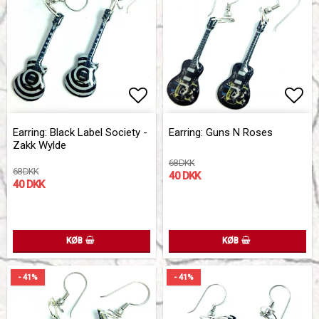
Add to list of favorites
Add to list of favorites
Add 
Earring: Black Label Society -
Earring: Guns N Roses
Zakk Wylde
68 DKK
68 DKK
40 DKK
40 DKK
KØB
KØB
- 41%
- 41%