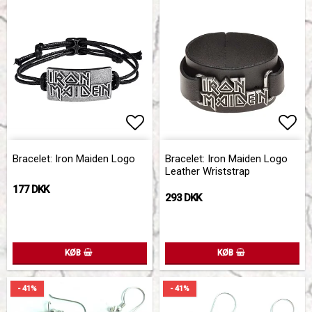
Add to list of favorites
Add to list of favorites
Add 
Add 
Bracelet: Iron Maiden Logo
Bracelet: Iron Maiden Logo
Leather Wriststrap
177 DKK
293 DKK
KØB
KØB
- 41%
- 41%