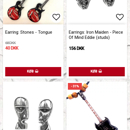
Add to list of favorites
Add 
Add 
Earring: Stones - Tongue
Earrings: Iron Maiden - Piece
Of Mind Eddie (studs)
68 DKK
40 DKK
156 DKK
KØB
KØB
- 31%