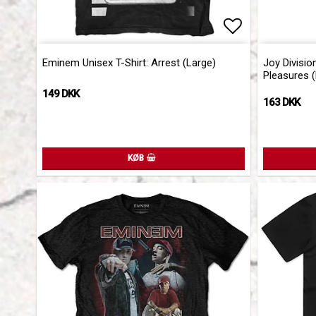
Add to list 
Eminem Unisex T-Shirt: Arrest (Large)
Joy Divisio
Pleasures (
149 DKK
163 DKK
KØB