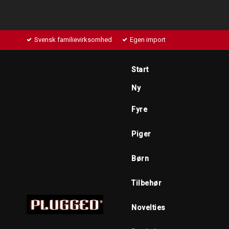
Svensk familievirksomhed
Egen import
Start
Ny
Fyre
Piger
Børn
Tilbehør
Novelties