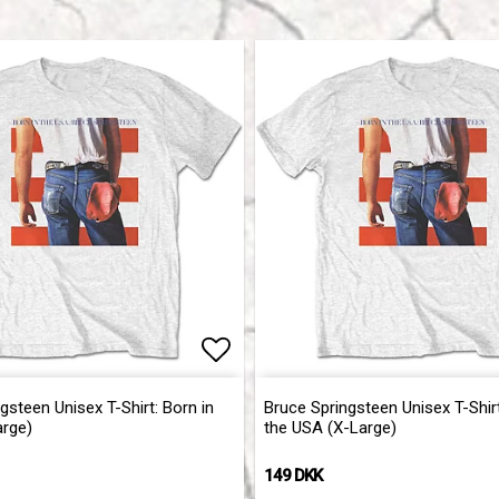
of favorites
Add to list of favorites
gsteen Unisex T-Shirt: Born in
Bruce Springsteen Unisex T-Shirt
arge)
the USA (X-Large)
149 DKK