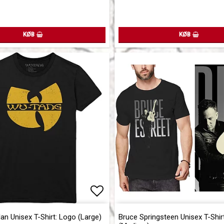
KØB
KØB
of favorites
Add to list of favorites
n Unisex T-Shirt: Logo (Large)
Bruce Springsteen Unisex T-Shirt