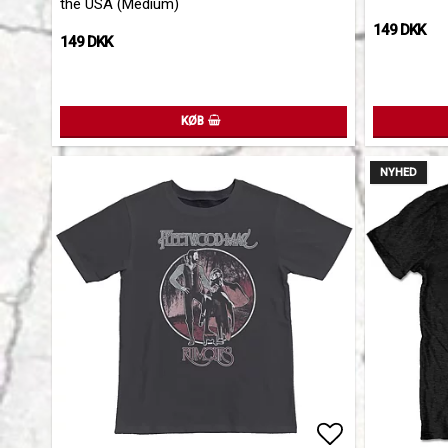
the USA (Medium)
149 DKK
149 DKK
KØB
NYHED