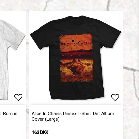
Add to list of favorites
Add to l
: Born in
Alice In Chains Unisex T-Shirt: Dirt Album
Cover (Large)
163 DKK