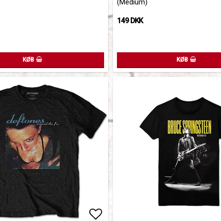
(Medium)
149 DKK
KØB
KØB