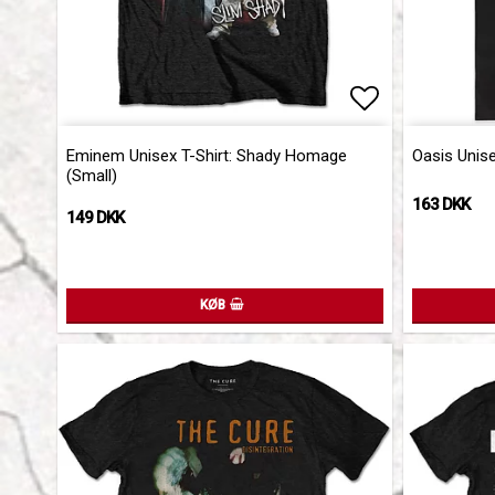
Add to list 
Eminem Unisex T-Shirt: Shady Homage
Oasis Unise
(Small)
163 DKK
149 DKK
KØB