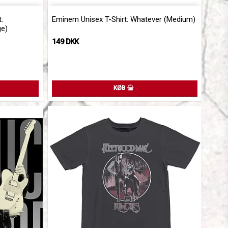
Add to list of favorites
Add to l
:
Eminem Unisex T-Shirt: Whatever (Medium)
ge)
149 DKK
KØB