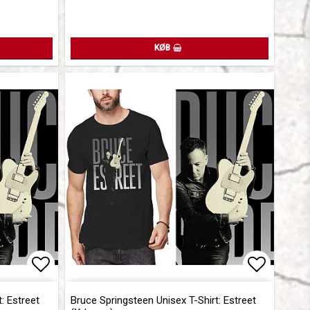
KØB
Add to list of favorites
Add to l
: Estreet
Bruce Springsteen Unisex T-Shirt: Estreet