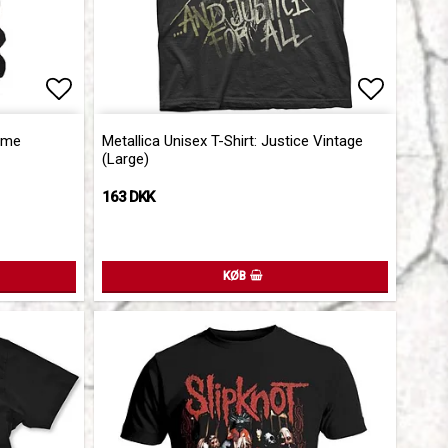
Add to list of favorites
Add to l
rame
Metallica Unisex T-Shirt: Justice Vintage
(Large)
163 DKK
KØB