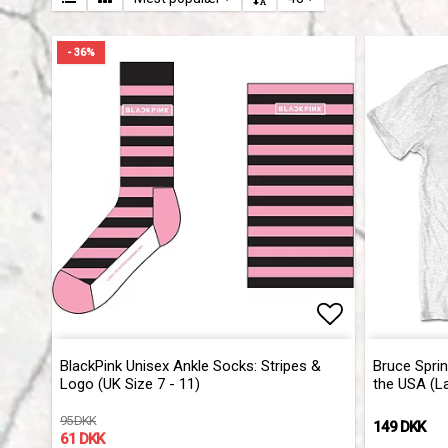
- 36%
Add to list 
BlackPink Unisex Ankle Socks: Stripes &
Bruce Sprin
Logo (UK Size 7 - 11)
the USA (L
95 DKK
149 DKK
61 DKK