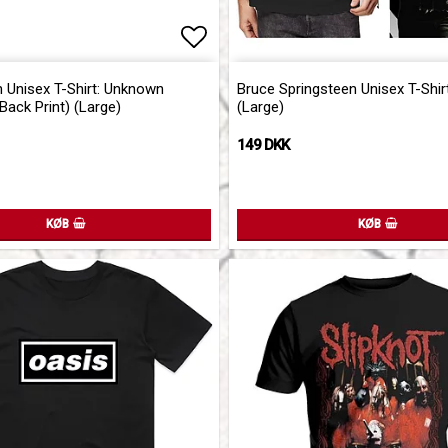
of favorites
Add to list of favorites
n Unisex T-Shirt: Unknown
Bruce Springsteen Unisex T-Shirt
Back Print) (Large)
(Large)
149 DKK
KØB
KØB