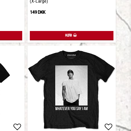
(X-Large)
149 DKK
KØB