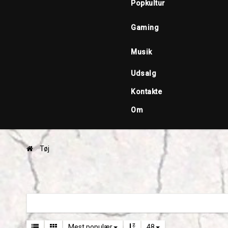
Popkultur
Gaming
Musik
Udsalg
Kontakte
Om
Tøj
Mest populær
48