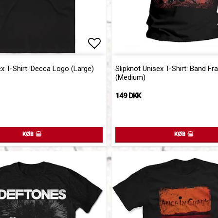
of favorites
Add to list of favorites
x T-Shirt: Decca Logo (Large)
Slipknot Unisex T-Shirt: Band F
(Medium)
149 DKK
KØB
KØB