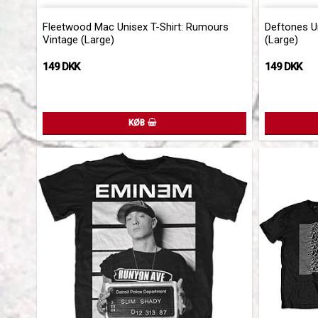
Add to list 
Fleetwood Mac Unisex T-Shirt: Rumours
Deftones Un
Vintage (Large)
(Large)
149 DKK
149 DKK
KØB