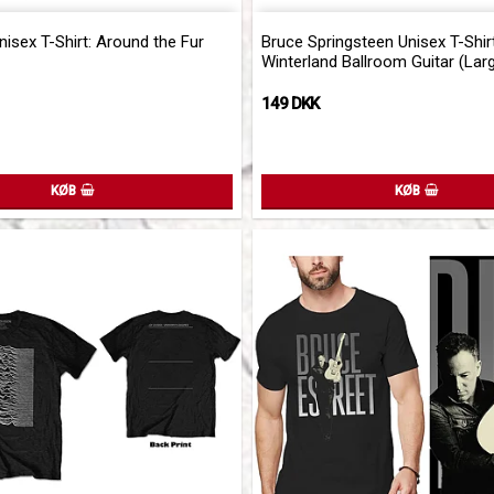
of favorites
Add to list of favorites
isex T-Shirt: Around the Fur
Bruce Springsteen Unisex T-Shirt
Winterland Ballroom Guitar (Lar
149 DKK
KØB
KØB