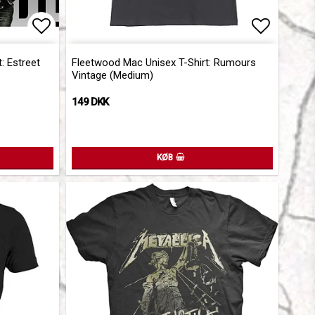
Add to list of favorites
Add to l
: Estreet
Fleetwood Mac Unisex T-Shirt: Rumours
Vintage (Medium)
149 DKK
KØB