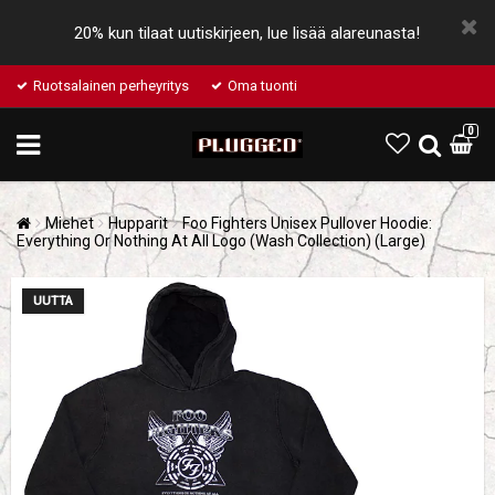
20% kun tilaat uutiskirjeen, lue lisää alareunasta!
Ruotsalainen perheyritys
Oma tuonti
0
Miehet
Hupparit
Foo Fighters Unisex Pullover Hoodie:
Everything Or Nothing At All Logo (Wash Collection) (Large)
UUTTA