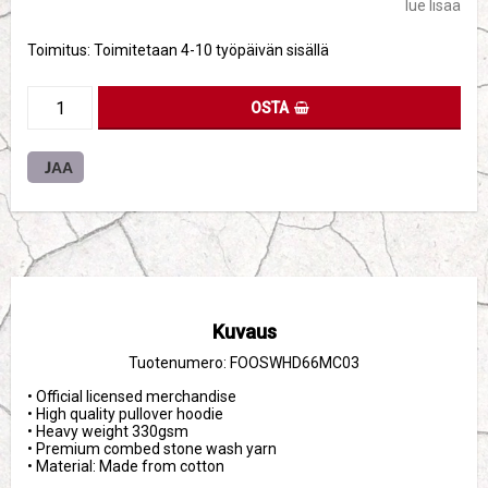
lue lisää
Toimitus:
Toimitetaan 4-10 työpäivän sisällä
OSTA
JAA
Kuvaus
Tuotenumero: FOOSWHD66MC03
• Official licensed merchandise

• High quality pullover hoodie

• Heavy weight 330gsm 

• Premium combed stone wash yarn

• Material: Made from cotton