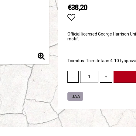
€38,20
Add to list of favori
Official licensed George Harrison Un
motif.
Toimitus:
Toimitetaan 4-10 työpäivä
-
+
JAA