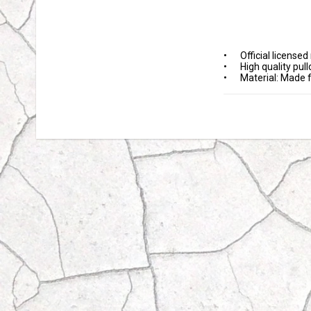
•	Official licensed merchandise

•	High quality pullover hoodie

•	Material: Made