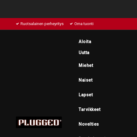
Ruotsalainen perheyritys
Oma tuonti
Aloita
Uutta
Miehet
Naiset
Lapset
Tarvikkeet
Novelties