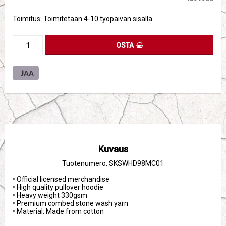
Toimitus:
Toimitetaan 4-10 työpäivän sisällä
OSTA
JAA
Kuvaus
Tuotenumero: SKSWHD98MC01
• Official licensed merchandise

• High quality pullover hoodie

• Heavy weight 330gsm 

• Premium combed stone wash yarn

• Material: Made from cotton