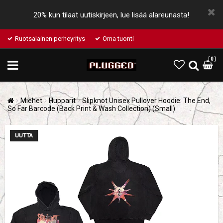
20% kun tilaat uutiskirjeen, lue lisää alareunasta!
Ruotsalainen perheyritys
Oma tuonti
0
Miehet
Hupparit
Slipknot Unisex Pullover Hoodie: The End,
So Far Barcode (Back Print & Wash Collection) (Small)
UUTTA