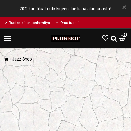
20% kun tilaat uutiskirjeen, lue lisää alareunasta!
Ruotsalainen perheyritys
Oma tuonti
0
Jazz Shop