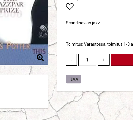
Add to list of favori
Scandinavian jazz
Toimitus:
Varastossa, toimitus 1-3 a
-
+
JAA