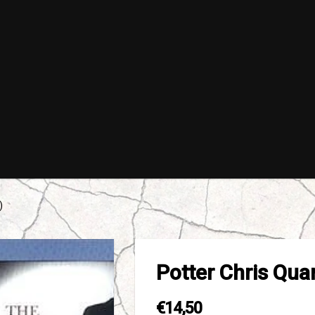
)
Potter Chris Quar
€14,50