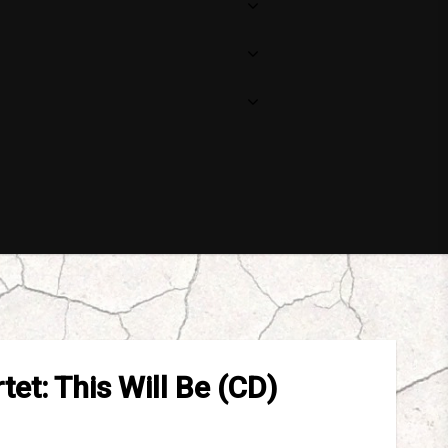
tet: This Will Be (CD)