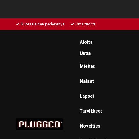
Ruotsalainen perheyritys
Oma tuonti
Aloita
Uutta
Miehet
Naiset
Lapset
Tarvikkeet
Novelties