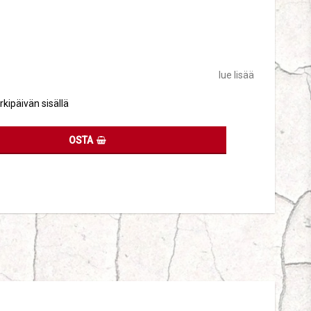
tes
lue lisää
rkipäivän sisällä
OSTA