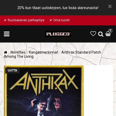
20% kun tilaat uutiskirjeen, lue lisää alareunasta!
Ruotsalainen perheyritys
Oma tuonti
0
Novelties
Kangasmerkinnät
Anthrax Standard Patch:
Among The Living
UUTTA