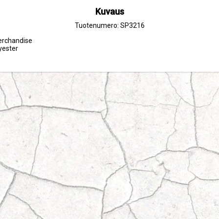
Kuvaus
Tuotenumero: SP3216
merchandise
yester