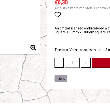
€6,30
Alhaisin hinta viimeisten 30 päivän 
Add to list of favori
An official licensed embroidered wo
Square 100mm x 100mm square, re
Toimitus:
Varastossa, toimitus 1-3 a
-
+
JAA