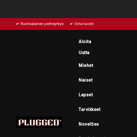
Ruotsalainen perheyritys
Oma tuonti
Aloita
Uutta
Miehet
Naiset
Lapset
Tarvikkeet
Novelties