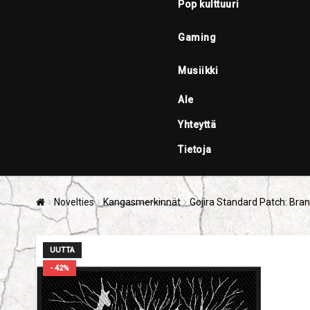
Pop kulttuuri
Gaming
Musiikki
Ale
Yhteyttä
Tietoja
Novelties
Kangasmerkinnät
Gojira Standard Patch: Bra
UUTTA
- 42%