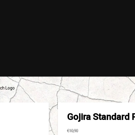
nch Logo
Gojira Standard 
€10,90