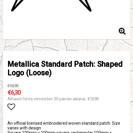
Metallica Standard Patch: Shaped
Logo (Loose)
€10,90
€6,30
€10,90
Alhaisin hinta viimeisten 30 päivän aikana
Add to list of favorites
An official licensed embroidered woven standard patch. Size
varies with design:
Square 100mm x 100mm square, rectangular 100mm x