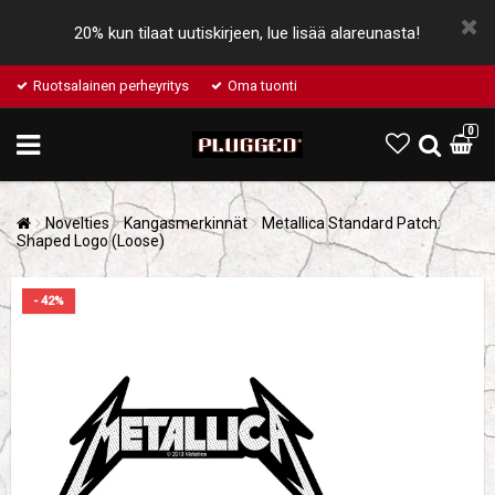
20% kun tilaat uutiskirjeen, lue lisää alareunasta!
Ruotsalainen perheyritys
Oma tuonti
0
Novelties
Kangasmerkinnät
Metallica Standard Patch:
Shaped Logo (Loose)
- 42%