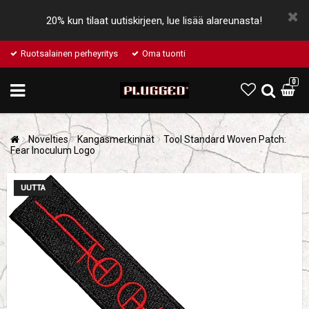
20% kun tilaat uutiskirjeen, lue lisää alareunasta!
Ruotsalainen perheyritys
Oma tuonti
0
Novelties
Kangasmerkinnät
Tool Standard Woven Patch:
Fear Inoculum Logo
UUTTA