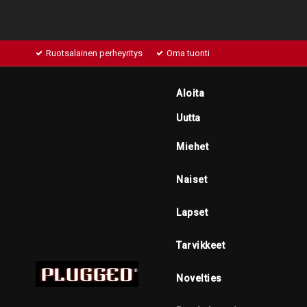
Ruotsalainen perheyritys
Oma tuonti
Aloita
Uutta
Miehet
Naiset
Lapset
Tarvikkeet
Novelties