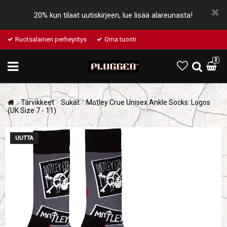
20% kun tilaat uutiskirjeen, lue lisää alareunasta!
Ruotsalainen perheyritys
Oma tuonti
0
Tarvikkeet
Sukat
Motley Crue Unisex Ankle Socks: Logos
(UK Size 7 - 11)
UUTTA