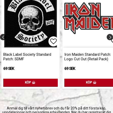
 till i favoritlistan
Lägg till i favoritlistan
Black Label Society Standard
Iron Maiden Standard Patch:
Patch: SDMF
Logo Cut Out (Retail Pack)
69 SEK
69 SEK
KÖP
KÖP
Anmäl dig till vårt nyhetsbrev och du får 20% på ditt första köp,
uppdateringar och personliga erbjudanden. När du har registrerat dig