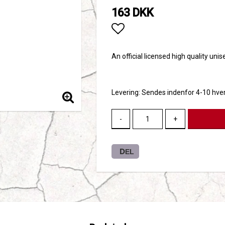
163 DKK
Add to list of favori
An official licensed high quality uni
Levering:
Sendes indenfor 4-10 hve
-
+
DEL