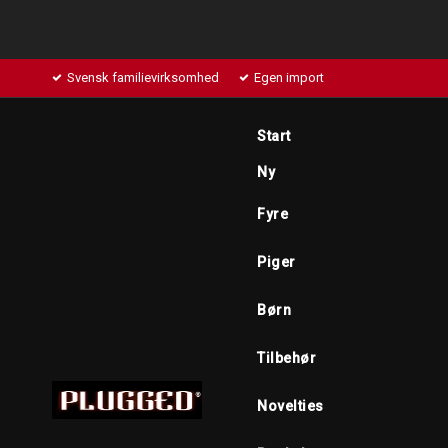
Svensk familievirksomhed
Egen import
Start
Ny
Fyre
Piger
Børn
Tilbehør
Novelties