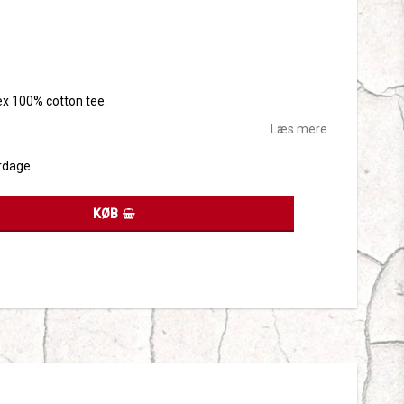
tes
sex 100% cotton tee.
Læs mere.
rdage
KØB