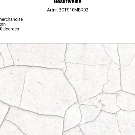
Beskrivelse
Artnr: BCTS10MBR02
 merchandise

ton

30 degrees