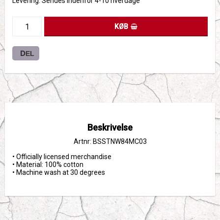
Levering:
Sendes indenfor 4-10 hverdage
KØB
DEL
Beskrivelse
Artnr: BSSTNW84MC03
• Officially licensed merchandise

• Material: 100% cotton

• Machine wash at 30 degrees