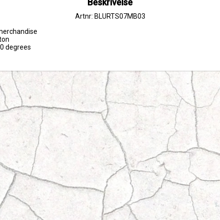
Beskrivelse
Artnr: BLURTS07MB03
 merchandise

ton

30 degrees