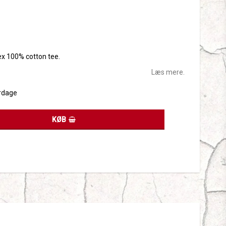
tes
sex 100% cotton tee.
Læs mere.
rdage
KØB