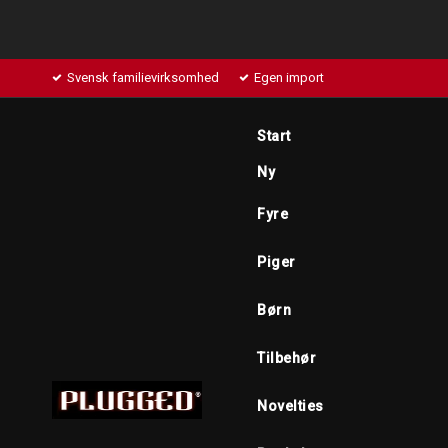
Svensk familievirksomhed
Egen import
Start
Ny
Fyre
Piger
Børn
Tilbehør
Novelties