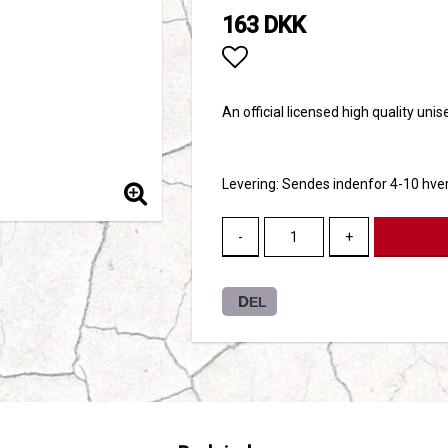
163 DKK
Add to list of favori
An official licensed high quality uni
Levering:
Sendes indenfor 4-10 hve
-
+
DEL