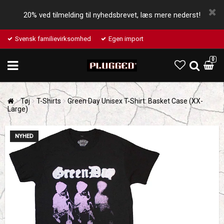
20% ved tilmelding til nyhedsbrevet, læs mere nederst!
Svensk familievirksomhed
Egen import
0
Tøj
T-Shirts
Green Day Unisex T-Shirt: Basket Case (XX-
Large)
NYHED