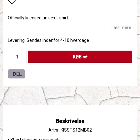
Add to list of favorites
Officially licensed unisex t-shirt.
Læs mere.
Levering:
Sendes indenfor 4-10 hverdage
KØB
DEL
Beskrivelse
Artnr: KISSTS12MB02
• Short sleeves, crew neck
