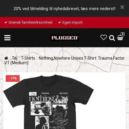
20% ved tilmelding til nyhedsbrevet, læs mere nederst!
Svensk familievirksomhed
Egen import
0
Tøj
T-Shirts
Nothing,Nowhere Unisex T-Shirt: Trauma Factor
V.1 (Medium)
- 17%