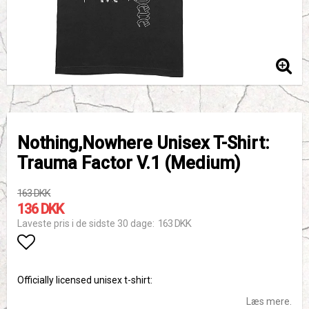
Nothing,Nowhere Unisex T-Shirt:
Trauma Factor V.1 (Medium)
163 DKK
136 DKK
163 DKK
Laveste pris i de sidste 30 dage
Add to list of favorites
Officially licensed unisex t-shirt:
Læs mere.