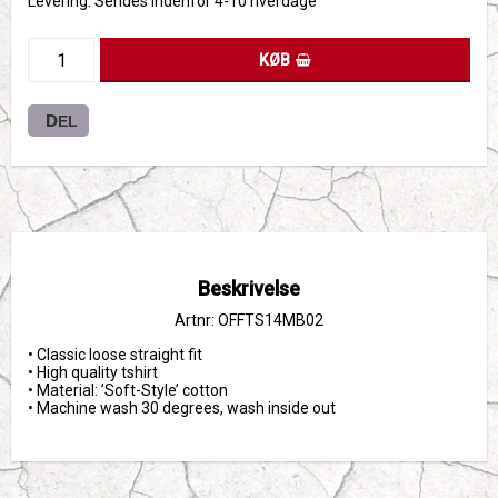
Levering:
Sendes indenfor 4-10 hverdage
KØB
DEL
Beskrivelse
Artnr: OFFTS14MB02
• Classic loose straight fit

• High quality tshirt 

• Material: ’Soft-Style’ cotton

• Machine wash 30 degrees, wash inside out