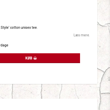
tes
t Style' cotton unisex tee.
Læs mere.
rdage
KØB