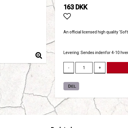
163 DKK
Add to list of favori
An official licensed high quality 'Sof
Levering:
Sendes indenfor 4-10 hve
-
+
DEL