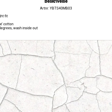
Beskrivelse
Artnr: YBTS40MB03
t fit

e’ cotton

egrees, wash inside out