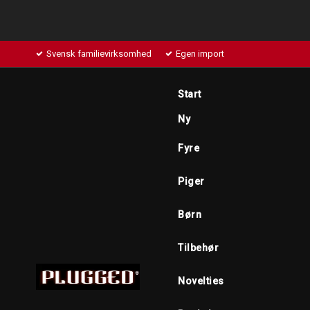
Svensk familievirksomhed
Egen import
Start
Ny
Fyre
Piger
Børn
Tilbehør
Novelties