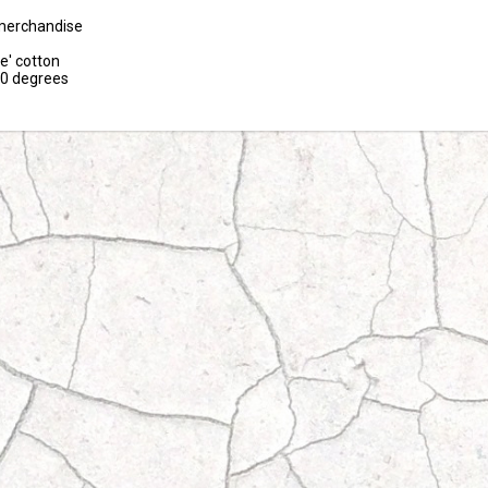
 merchandise

e' cotton

30 degrees