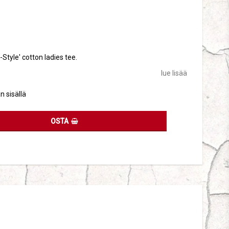
tes
t-Style' cotton ladies tee.
lue lisää
n sisällä
OSTA