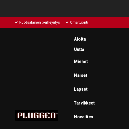
Ruotsalainen perheyritys
Oma tuonti
Aloita
Uutta
Miehet
Naiset
Lapset
Tarvikkeet
Novelties