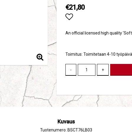
€21,80
Add to list of favori
An official licensed high quality 'Sof
Toimitus:
Toimitetaan 4-10 työpäivä
-
+
Kuvaus
Tuotenumero: BSCT76LB03