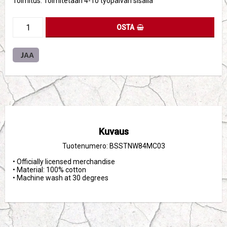
Toimitus:
Toimitetaan 4-10 työpäivän sisällä
OSTA
JAA
Kuvaus
Tuotenumero: BSSTNW84MC03
• Officially licensed merchandise

• Material: 100% cotton

• Machine wash at 30 degrees