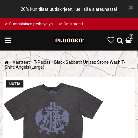
20% kun tilaat uutiskirjeen, lue lisää alareunasta!
Ruotsalainen perheyritys
Oma tuonti
0
Vaatteet
T-Paidat
Black Sabbath Unisex Stone Wash T-
Shirt: Angels (Large)
UUTTA