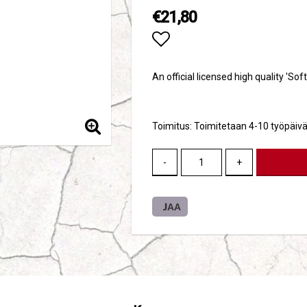
€21,80
Add to list of favori
An official licensed high quality 'Sof
Toimitus:
Toimitetaan 4-10 työpäivä
-
+
JAA