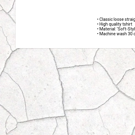
• Classic loose straigh
• High quality tshirt 

• Material: ’Soft-Styl
• Machine wash 30 d