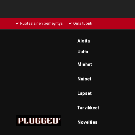
Ruotsalainen perheyritys
Oma tuonti
Aloita
Uutta
Miehet
Naiset
Lapset
Tarvikkeet
Novelties