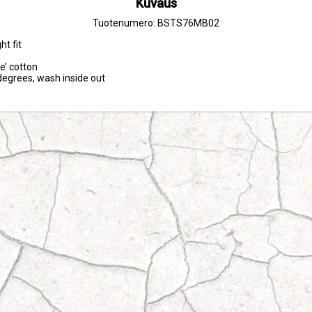
Kuvaus
Tuotenumero: BSTS76MB02
t fit

e’ cotton

egrees, wash inside out