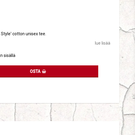
tes
t Style' cotton unisex tee.
lue lisää
n sisällä
OSTA