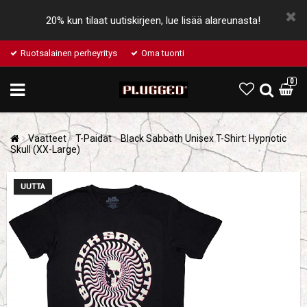
20% kun tilaat uutiskirjeen, lue lisää alareunasta!
Ruotsalainen perheyritys
Oma tuonti
0
Vaatteet
T-Paidat
Black Sabbath Unisex T-Shirt: Hypnotic
Skull (XX-Large)
UUTTA