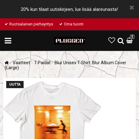
20% kun tilaat uutiskirjeen, lue lisää alareunasta!
Ruotsalainen perheyritys
Oma tuonti
0
Vaatteet
T-Paidat
Blur Unisex T-Shirt: Blur Album Cover
(Large)
UUTTA