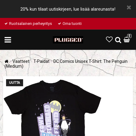
20% kun tilaat uutiskirjeen, lue lisää alareunasta!
Ruotsalainen perheyritys
Oma tuonti
0
Vaatteet
T-Paidat
DC Comics Unisex T-Shirt: The Penguin
(Medium)
UUTTA