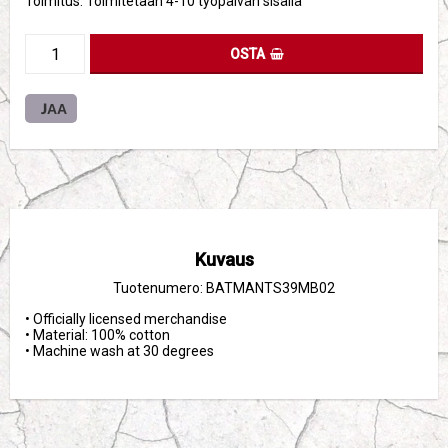
Toimitus:
Toimitetaan 4-10 työpäivän sisällä
OSTA
JAA
Kuvaus
Tuotenumero: BATMANTS39MB02
• Officially licensed merchandise

• Material: 100% cotton

• Machine wash at 30 degrees