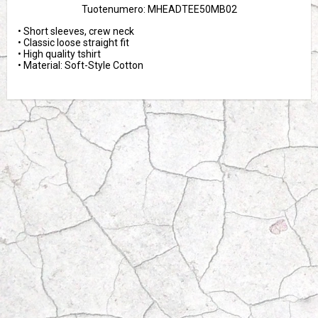
Tuotenumero: MHEADTEE50MB02
• Short sleeves, crew neck

• Classic loose straight fit

• High quality tshirt 

• Material: Soft-Style Cotton