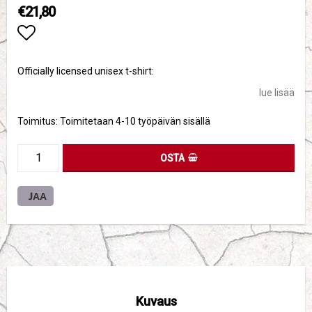
€21,80
Add to list of favorites
Officially licensed unisex t-shirt:
lue lisää
Toimitus:
Toimitetaan 4-10 työpäivän sisällä
OSTA
JAA
Kuvaus