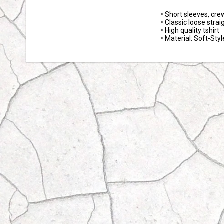
• Short sleeves, cre
• Classic loose straigh
• High quality tshirt 

• Material: Soft-Sty