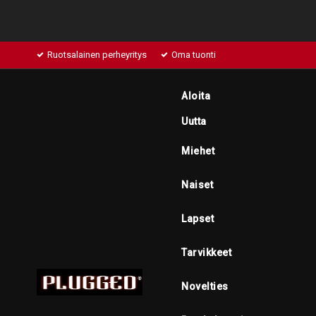
Ruotsalainen perheyritys
Oma tuonti
Aloita
Uutta
Miehet
Naiset
Lapset
Tarvikkeet
Novelties