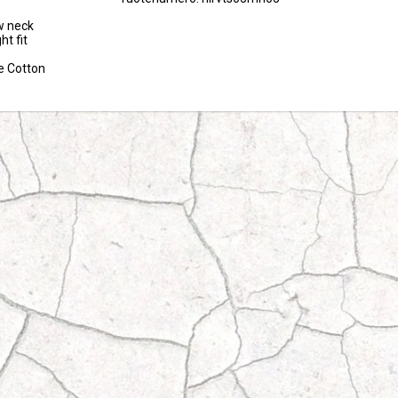
w neck

t fit

le Cotton