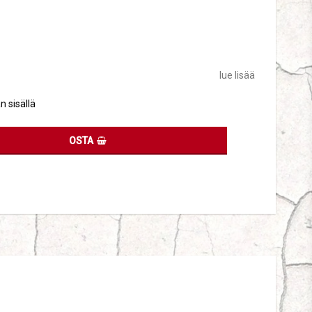
tes
lue lisää
n sisällä
OSTA