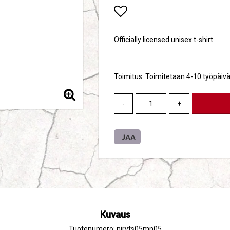
Add to list of favori
Officially licensed unisex t-shirt.
Toimitus:
Toimitetaan 4-10 työpäivä
-
+
JAA
Kuvaus
Tuotenumero: nirvts05mn05