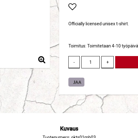
Add to list of favori
Officially licensed unisex t-shirt.
Toimitus:
Toimitetaan 4-10 työpäivä
-
+
JAA
Kuvaus
Tuotenumero: okts01mb03