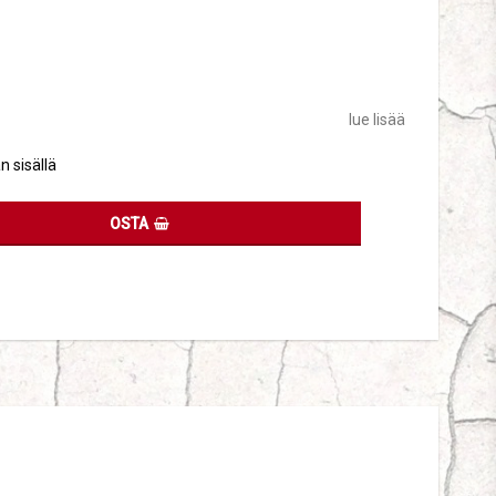
tes
lue lisää
n sisällä
OSTA