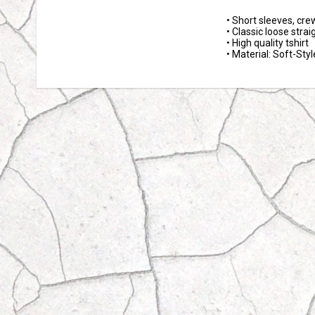
• Short sleeves, cre
• Classic loose straigh
• High quality tshirt 

• Material: Soft-Sty