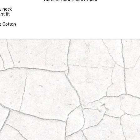
w neck

t fit

le Cotton