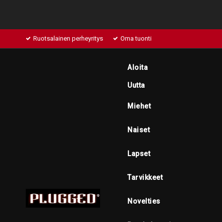
Ruotsalainen perheyritys
Oma tuonti
Aloita
Uutta
Miehet
Naiset
Lapset
Tarvikkeet
Novelties