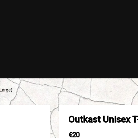
(Large)
Outkast Unisex T
€20