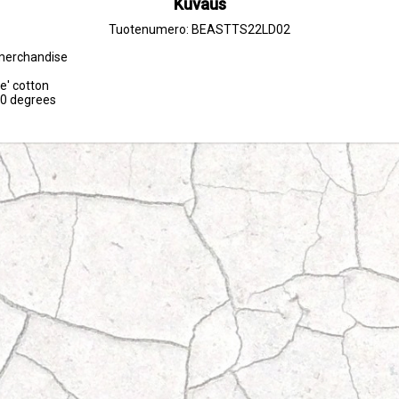
Kuvaus
Tuotenumero: BEASTTS22LD02
 merchandise

e' cotton

30 degrees