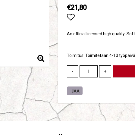
€21,80
Add to list of favori
An official licensed high quality 'Sof
Toimitus:
Toimitetaan 4-10 työpäivä
-
+
JAA