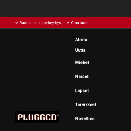
Ruotsalainen perheyritys
Oma tuonti
Aloita
Uutta
Miehet
Naiset
Lapset
Tarvikkeet
Novelties