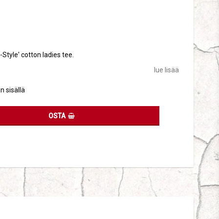
tes
t-Style' cotton ladies tee.
lue lisää
n sisällä
OSTA